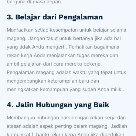
berguna di masa depan.
3. Belajar dari Pengalaman
Manfaatkan setiap kesempatan untuk belajar selama
magang. Jangan takut untuk bertanya jika ada hal
yang tidak Anda mengerti. Perhatikan bagaimana
rekan kerja Anda menjalankan tugas mereka dan
ambil pelajaran dari cara mereka bekerja.
Pengalaman magang adalah waktu yang tepat untuk
mengembangkan keterampilan baru dan
meningkatkan kemampuan yang sudah Anda miliki.
4. Jalin Hubungan yang Baik
Membangun hubungan baik dengan rekan kerja dan
atasan adalah aspek penting dalam magang. Jadilah
komunikatif, bantu rekan kerja Anda jika diperlukan,