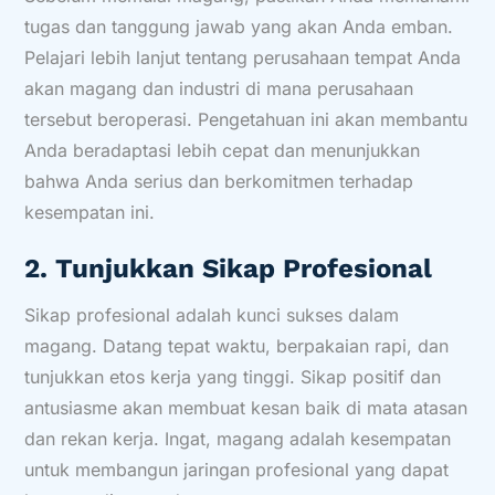
tugas dan tanggung jawab yang akan Anda emban.
Pelajari lebih lanjut tentang perusahaan tempat Anda
akan magang dan industri di mana perusahaan
tersebut beroperasi. Pengetahuan ini akan membantu
Anda beradaptasi lebih cepat dan menunjukkan
bahwa Anda serius dan berkomitmen terhadap
kesempatan ini.
2. Tunjukkan Sikap Profesional
Sikap profesional adalah kunci sukses dalam
magang. Datang tepat waktu, berpakaian rapi, dan
tunjukkan etos kerja yang tinggi. Sikap positif dan
antusiasme akan membuat kesan baik di mata atasan
dan rekan kerja. Ingat, magang adalah kesempatan
untuk membangun jaringan profesional yang dapat