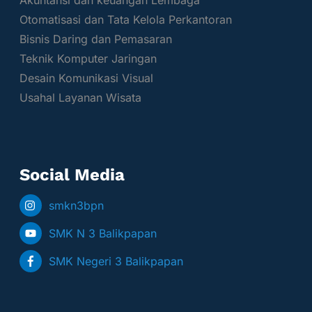
Akuntansi dan keuangan Lembaga
Otomatisasi dan Tata Kelola Perkantoran
Bisnis Daring dan Pemasaran
Teknik Komputer Jaringan
Desain Komunikasi Visual
Usahal Layanan Wisata
Social Media
smkn3bpn
SMK N 3 Balikpapan
SMK Negeri 3 Balikpapan