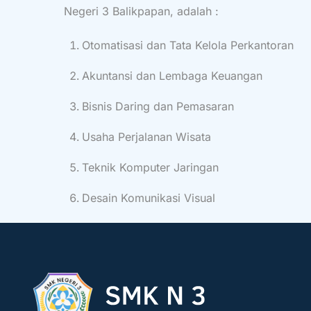
Negeri 3 Balikpapan, adalah :
Otomatisasi dan Tata Kelola Perkantoran
Akuntansi dan Lembaga Keuangan
Bisnis Daring dan Pemasaran
Usaha Perjalanan Wisata
Teknik Komputer Jaringan
Desain Komunikasi Visual