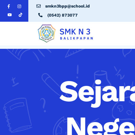
smkn3bpp@school.id
(0542) 873077
Sejar
Nege