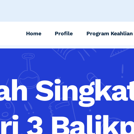
Home
Profile
Program Keahlian
ah Singk
ri 3 Balik