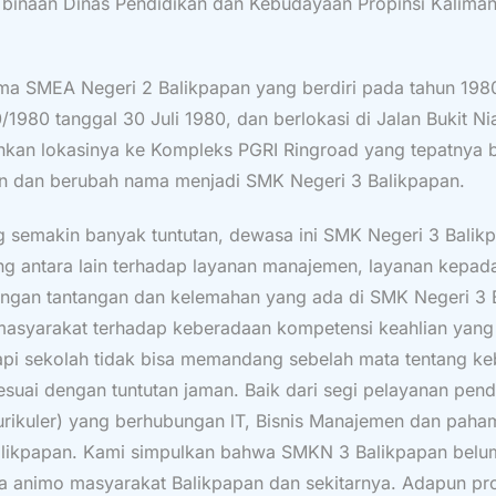
binaan Dinas Pendidikan dan Kebudayaan Propinsi Kalimanta
a SMEA Negeri 2 Balikpapan yang berdiri pada tahun 198
80 tanggal 30 Juli 1980, dan berlokasi di Jalan Bukit Nia
an lokasinya ke Kompleks PGRI Ringroad yang tepatnya ber
n dan berubah nama menjadi SMK Negeri 3 Balikpapan.
semakin banyak tuntutan, dewasa ini SMK Negeri 3 Balikp
ng antara lain terhadap layanan manajemen, layanan kepada
engan tantangan dan kelemahan yang ada di SMK Negeri 3 B
syarakat terhadap keberadaan kompetensi keahlian yang ada
tapi sekolah tidak bisa memandang sebelah mata tentang k
suai dengan tuntutan jaman. Baik dari segi pelayanan pend
urikuler) yang berhubungan lT, Bisnis Manajemen dan paha
Balikpapan. Kami simpulkan bahwa SMKN 3 Balikpapan bel
ya animo masyarakat Balikpapan dan sekitarnya. Adapun pro