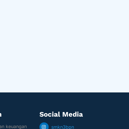
n
Social Media
dan keuangan
smkn3bpn